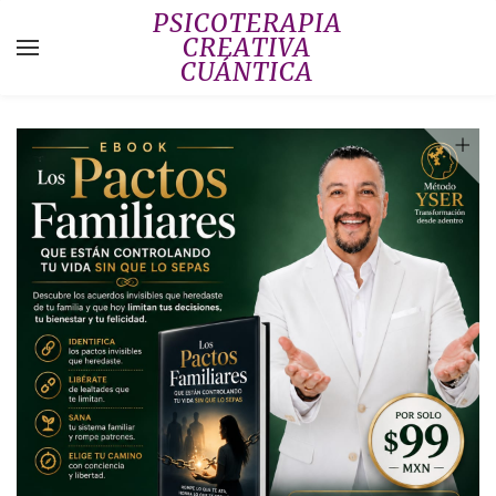
PSICOTERAPIA
CREATIVA
CUÁNTICA
YOUR CART
Search by typing & pressing enter
INICIO
QUIENES SOMOS
BLOG
MEMBRESIAS INDIVIDUALES
MEMBRESIA PAREJA Y FAMILIA
TRIBU DE PAREJAS
CUADRANTE DEL BIENESTAR
SEMINARIO VIRTUAL
TEST GRATUITO