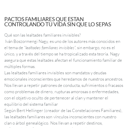
manejan su dinero según sus capacidades, que reaccionan ante los
problemas de acuerdo con su personalidad y que construyen su
destino únicamente a partir de sus esfuerzos individuales. Sin
PACTOS FAMILIARES QUE ESTAN
embargo, la experiencia terapéutica y numerosos estudios dentro
CONTROLANDO TU VIDA SIN QUE LO SEPAS
de la psicología sistémica muestran una realidad mucho más
profunda: gran parte de nuestras decisiones están influenciadas
​Qué son las lealtades familiares invisibles?
por fuerzas invisibles que operan desde nuestra historia familiar.
Iván Boszormengi Nagy, es uno de los autores más conocidos en
el tema de
“lealtades familiares invisibles”,
sin embargo, no es el
único, y a través del tiempo se ha tropicalizado esta teoría
.
Nagy
CONTIENE EBOOK DIGITAL (PDF)
asegura que estas lealtades afectan el funcionamiento familiar de
EJERCICIOS CLAVES.
múltiples formas.
Las lealtades familiares invisibles son mandatos y deudas
emocionales inconscientes que heredamos de nuestros ancestros.
Nos llevan a repetir patrones de conducta, sufrimientos o fracasos
como problemas de dinero, rupturas amorosas o enfermedades,
con el objetivo oculto de pertenecer al clan y mantener el
equilibrio del sistema familiar
Según Bert Hellinger (creador de las Constelaciones Familiares),
las lealtades familiares son vínculos inconscientes con nuestro
clan o árbol genealógico. Nos llevan a repetir destinos,