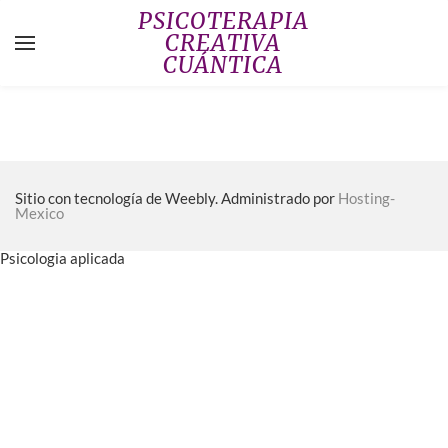
PSICOTERAPIA
CREATIVA
CUÁNTICA
YOUR CART
Search by typing & pressing enter
INICIO
QUIENES SOMOS
Sitio con tecnología de Weebly. Administrado por
BLOG
Hosting-
Mexico
MEMBRESIAS INDIVIDUALES
Psicologia aplicada
MEMBRESIA PAREJA Y FAMILIA
TRIBU DE PAREJAS
CUADRANTE DEL BIENESTAR
SEMINARIO VIRTUAL
TEST GRATUITO