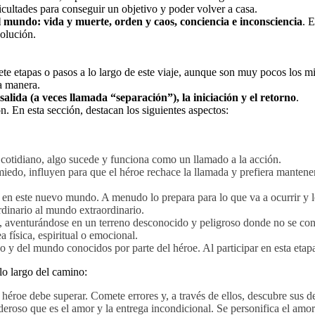
ficultades para conseguir un objetivo y poder volver a casa.
l mundo: vida y muerte, orden y caos, conciencia e inconsciencia
. 
volución.
ete etapas o pasos a lo largo de este viaje, aunque son muy pocos los 
ta manera.
 salida (a veces llamada “separación”), la iniciación y el retorno
.
n. En esta sección, destacan los siguientes aspectos:
o cotidiano, algo sucede y funciona como un llamado a la acción.
 miedo, influyen para que el héroe rechace la llamada y prefiera mantene
ará en este nuevo mundo. A menudo lo prepara para lo que va a ocurrir y 
rdinario al mundo extraordinario.
a, aventurándose en un terreno desconocido y peligroso donde no se cono
 física, espiritual o emocional.
 yo y del mundo conocidos por parte del héroe. Al participar en esta eta
 lo largo del camino:
 héroe debe superar. Comete errores y, a través de ellos, descubre sus de
deroso que es el amor y la entrega incondicional. Se personifica el amo