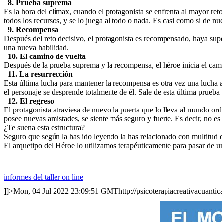
8. Prueba suprema
Es la hora del clímax, cuando el protagonista se enfrenta al mayor ret
todos los recursos, y se lo juega al todo o nada. Es casi como si de n
9. Recompensa
Después del reto decisivo, el protagonista es recompensado, haya sup
una nueva habilidad.
10. El camino de vuelta
Después de la prueba suprema y la recompensa, el héroe inicia el cam
11. La resurrección
Esta última lucha para mantener la recompensa es otra vez una lucha a
el personaje se desprende totalmente de él. Sale de esta última prueba
12. El regreso
El protagonista atraviesa de nuevo la puerta que lo lleva al mundo or
posee nuevas amistades, se siente más seguro y fuerte. Es decir, no e
¿Te suena esta estructura?
​Seguro que según la has ido leyendo la has relacionado con multitud d
El arquetipo del Héroe lo utilizamos terapéuticamente para pasar de un
informes del taller on line
]]>
Mon, 04 Jul 2022 23:09:51 GMT
http://psicoterapiacreativacuanti