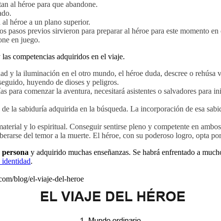
tan al héroe para que abandone.
ado.
 al héroe a un plano superior.
 los pasos previos sirvieron para preparar al héroe para este momento en 
one en juego.
 las competencias adquiridos en el viaje.
dad y la iluminación en el otro mundo, el héroe duda, descree o rehúsa 
seguido, huyendo de dioses y peligros.
as para comenzar la aventura, necesitará asistentes o salvadores para in
ón de la sabiduría adquirida en la búsqueda. La incorporación de esa sab
 material y lo espiritual. Conseguir sentirse pleno y competente en ambos 
 liberarse del temor a la muerte. El héroe, con su poderoso logro, opta po
o persona
y adquirido muchas enseñanzas. Se habrá enfrentado a muchos p
a identidad
.
.com/blog/el-viaje-del-heroe