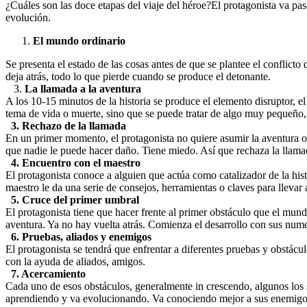
¿Cuáles son las doce etapas del viaje del héroe?El protagonista va pas
evolución.
El mundo ordinario
Se presenta el estado de las cosas antes de que se plantee el conflicto
deja atrás, todo lo que pierde cuando se produce el detonante.
3.
La llamada a la aventura
A los 10-15 minutos de la historia se produce el elemento disruptor, el
tema de vida o muerte, sino que se puede tratar de algo muy pequeño, s
3. Rechazo de la llamada
En un primer momento, el protagonista no quiere asumir la aventura o l
que nadie le puede hacer daño. Tiene miedo. Así que rechaza la llama
4. Encuentro con el maestro
El protagonista conoce a alguien que actúa como catalizador de la hist
maestro le da una serie de consejos, herramientas o claves para llevar
5. Cruce del primer umbral
El protagonista tiene que hacer frente al primer obstáculo que el mund
aventura. Ya no hay vuelta atrás. Comienza el desarrollo con sus num
6. Pruebas, aliados y enemigos
El protagonista se tendrá que enfrentar a diferentes pruebas y obstácu
con la ayuda de aliados, amigos.
7. Acercamiento
Cada uno de esos obstáculos, generalmente in crescendo, algunos los su
aprendiendo y va evolucionando. Va conociendo mejor a sus enemigos