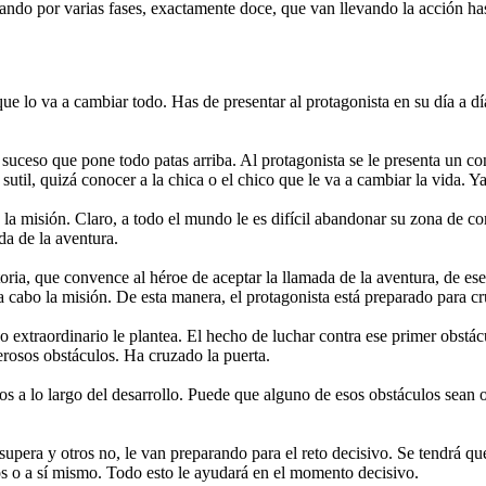
ando por varias fases, exactamente doce, que van llevando la acción hast
 que lo va a cambiar todo. Has de presentar al protagonista en su día a 
 suceso que pone todo patas arriba. Al protagonista se le presenta un co
util, quizá conocer a la chica o el chico que le va a cambiar la vida. Y
a misión. Claro, a todo el mundo le es difícil abandonar su zona de conf
da de la aventura.
oria, que convence al héroe de aceptar la llamada de la aventura, de ese
 a cabo la misión. De esta manera, el protagonista está preparado para c
o extraordinario le plantea. El hecho de luchar contra ese primer obstácu
erosos obstáculos. Ha cruzado la puerta.
los a lo largo del desarrollo. Puede que alguno de esos obstáculos sean 
pera y otros no, le van preparando para el reto decisivo. Se tendrá que
 o a sí mismo. Todo esto le ayudará en el momento decisivo.