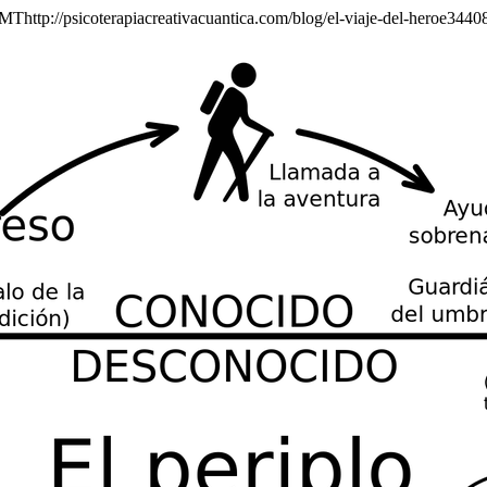
 GMT
http://psicoterapiacreativacuantica.com/blog/el-viaje-del-heroe3440