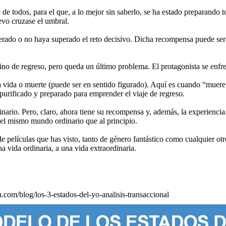
o de todos, para el que, a lo mejor sin saberlo, se ha estado preparando
uevo cruzase el umbral.
erado o no haya superado el reto decisivo. Dicha recompensa puede ser
ino de regreso, pero queda un último problema. El protagonista se enfr
 vida o muerte (puede ser en sentido figurado). Aquí es cuando “muere” e
 purificado y preparado para emprender el viaje de regreso.
dinario. Pero, claro, ahora tiene su recompensa y, además, la experienc
s el mismo mundo ordinario que al principio.
e películas que has visto, tanto de género fantástico como cualquier otr
a vida ordinaria, a una vida extraordinaria.
ca.com/blog/los-3-estados-del-yo-analisis-transaccional