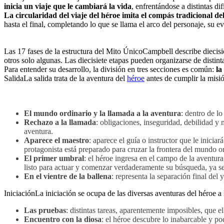
inicia un viaje que le cambiará la vida
, enfrentándose a distintas di
La circularidad del viaje del héroe imita
el compás tradicional de
hasta el final, completando lo que se llama el arco del personaje, su e
Las 17 fases de la estructura del Mito ÚnicoCampbell describe diecisi
otros solo algunas. Las diecisiete etapas pueden organizarse de distin
Para entender su desarrollo, la división en tres secciones es común:
la
SalidaLa salida trata de la aventura del
héroe
antes de cumplir la misió
El mundo ordinario y la llamada a la aventura
: dentro de l
Rechazo a la llamada
: obligaciones, inseguridad, debilidad y
aventura.
Aparece el maestro
: aparece el guía o instructor que le inici
protagonista está preparado para cruzar la frontera del mundo o
El primer umbral
: el héroe ingresa en el campo de la aventur
listo para actuar y comenzar verdaderamente su búsqueda, ya sea
En el vientre de la ballena
: representa la separación final del
IniciaciónLa iniciación se ocupa de las diversas aventuras del héroe a
Las pruebas
: distintas tareas, aparentemente imposibles, que el
Encuentro con la diosa
: el héroe descubre lo inabarcable y po