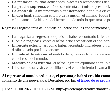
La tentación
: muchas actividades, placeres y recompensas tien
La prueba suprema
: el héroe se enfrenta a sí mismo y es inici
La apoteosis
: la metamorfosis o transformación definitiva eleva
El don final
: simboliza el logro de la misión, el clímax. Todos
culminante de la historia del héroe, donde todo lo que ama se p
RegresoEl regreso trata de la vuelta del héroe con los conocimientos y
La negativa a regresar
: después de haber encontrado la felici
El vuelo mágico
: a veces el héroe debe escapar con el don con
El rescate externo
: así como había necesitado iniciadores y guí
desilusionado por la experiencia.
El umbral de retorno
: el sentido de regreso es la conservaci
con el resto del mundo.
Maestro de dos mundos
: el héroe logra un equilibrio entre lo
Libertad para vivir
: el equilibrio y el entendimiento llevan a
Al regresar al mundo ordinario, el personaje habrá crecido com
comienzo de una nueva vida. Descubre, por fin,
el tesoro de su propi
]]>
Sat, 30 Jul 2022 01:08:02 GMT
http://psicoterapiacreativacuantica